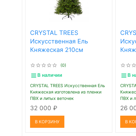
CRYSTAL TREES
CRYS
Искусственная Ель
Иску
Княжеская 210см
Княж
(0)
В наличии
В н
CRYSTAL TREES Искусственная Ель
CRYSTA
Княжеская изготовлена из пленки
Княжес
ПВХ и литых веточек
ПВХ и 
32 000
26 0
В КОРЗИНУ
В КО