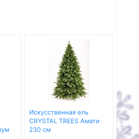
Искусственная ель
Искус
CRYSTAL TREES Амати
CRYS
иум
230 см
Берм