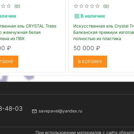
(0)
(0)
аличии
В наличии
твенная ель СRYSTAL Trees
Искусственная ель Crystal Tr
о жемчужная белая
Балканская премиум изгото
влена из ПВХ
полностью из пластика
00
50 000
РЗИНУ
В КОРЗИНУ
58-48-03
savepavel@yandex.ru
При использовании материалов с сайта обязат