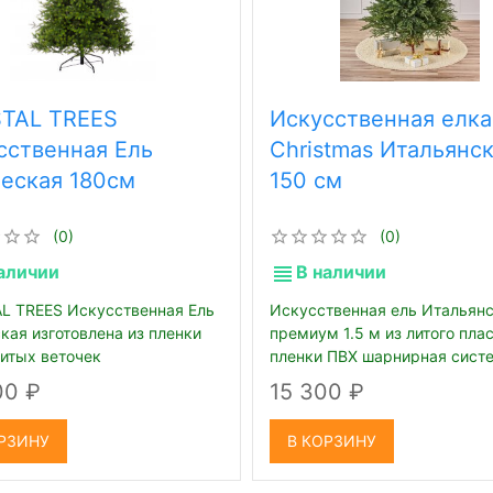
TAL TREES
Искусственная елка
сственная Ель
Christmas Итальянс
еская 180см
150 см
(0)
(0)
аличии
В наличии
L TREES Искусственная Ель
Искусственная ель Итальян
кая изготовлена из пленки
премиум 1.5 м из литого пла
литых веточек
пленки ПВХ шарнирная сист
веток
00
15 300
РЗИНУ
В КОРЗИНУ