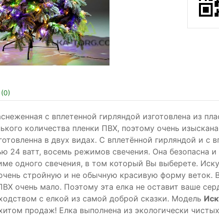
(
0
)
снеженная с вплетенной гирляндой изготовлена из пла
ького количества пленки ПВХ, поэтому очень изыскана,
готовленна в двух видах. С вплетённой гирляндой и с 
 24 ватт, восемь режимов свечения. Она безопасна и
ме одного свечения, в том который Вы выберете. Иск
очень стройную и не обычную красивую форму веток. В
 ПВХ очень мало. Поэтому эта елка не оставит ваше с
ходством с елкой из самой доброй сказки. Модель
Иск
 хитом продаж! Елка выполнена из экологически чисты