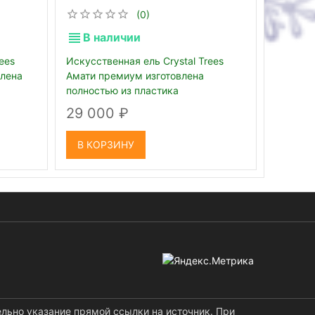
(0)
В наличии
В н
ees
Искусственная ель Crystal Trees
Искусст
влена
Амати премиум изготовлена
Берминг
полностью из пластика
и пленк
29 000
33 0
В КОРЗИНУ
В КО
ельно указание прямой ссылки на источник. При