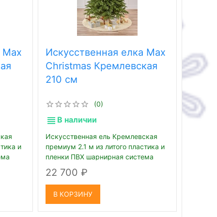
 Max
Искусственная елка Max
Искус
кая
Christmas Кремлевская
Chris
210 см
180 с
(0)
В наличии
В н
ская
Искусственная ель Кремлевская
Искусст
стика и
премиум 2.1 м из литого пластика и
премиум
ема
пленки ПВХ шарнирная система
пленки 
веток
веток
22 700
17 9
В КОРЗИНУ
В КО