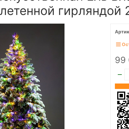
плетенной гирляндой 
Артик
Ос
99