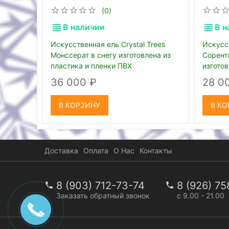
(0)
В наличии
В н
Искусственная ель Crystal Trees
Искусс
Монссерат в снегу изготовлена из
Сорент
пластика и пленки ПВХ
изгото
36 000
28 0
В КОРЗИНУ
В КО
Доставка
Оплата
О Нас
Контакты
8 (903) 712-73-74
8 (926) 7
Заказать обратный звонок
с 9.00 - 21.00