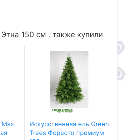
Этна 150 см , также купили
 Max
Искусственная ель Green
Искус
кая
Trees Форесто премиум
Tree