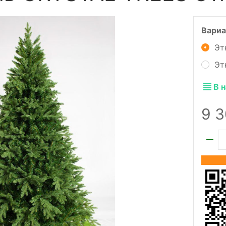
Вариа
Эт
Эт
В 
9 