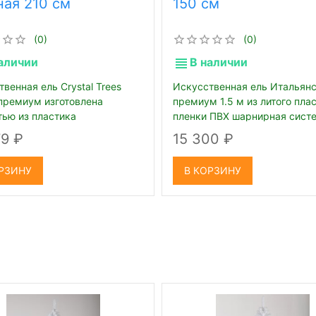
ная 210 см
150 см
(0)
(0)
аличии
В наличии
венная ель Crystal Trees
Искусственная ель Итальян
премиум изготовлена
премиум 1.5 м из литого пла
тью из пластика
пленки ПВХ шарнирная сист
веток
79
15 300
РЗИНУ
В КОРЗИНУ