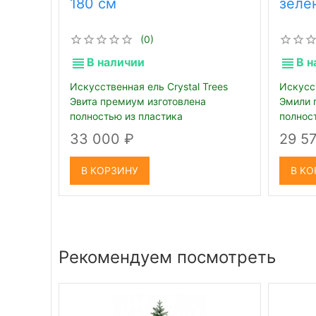
180 см
зеле
(0)
В наличии
В н
Искусственная ель Crystal Trees
Искусст
Эвита премиум изготовлена
Эмили 
полностью из пластика
полнос
33 000
29 5
В КОРЗИНУ
В КО
Рекомендуем посмотреть