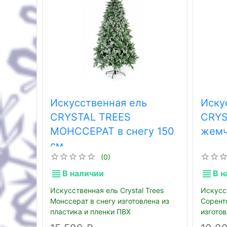
Искусственная ель
Иску
CRYSTAL TREES
CRYS
МОНССЕРАТ в снегу 150
жемч
см
(0)
В наличии
В н
Искусственная ель Crystal Trees
Искусс
Монссерат в снегу изготовлена из
Сорент
пластика и пленки ПВХ
изгото