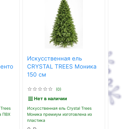
Искусственная ель
Искус
енто
CRYSTAL TREES Моника
CRYS
150 см
Триу
шишк
(0)
Нет в наличии
В н
Trees
Искусственная ель Crystal Trees
Искусст
з ПВХ
Моника премиум изготовлена из
Триумфа
пластика
пленки 