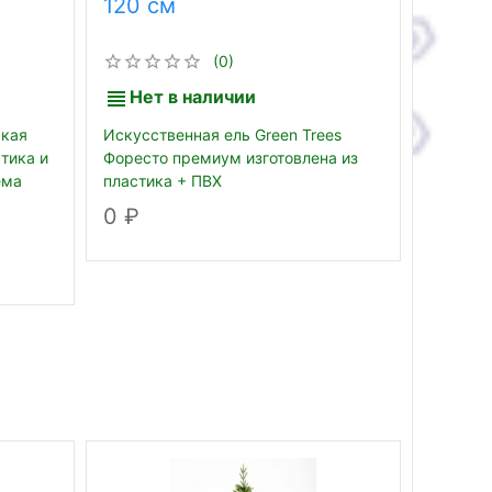
120 см
120 с
(0)
Нет в наличии
Нет
ская
Искусственная ель Green Trees
Искусст
стика и
Форесто премиум изготовлена из
Фьерро 
ема
пластика + ПВХ
пластик
0
4 30